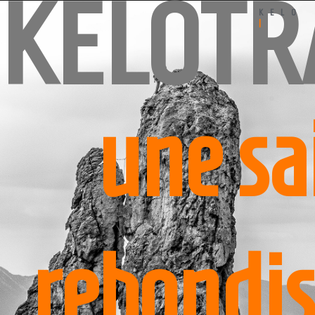
KELOT
KELO
|
une sa
rebondi