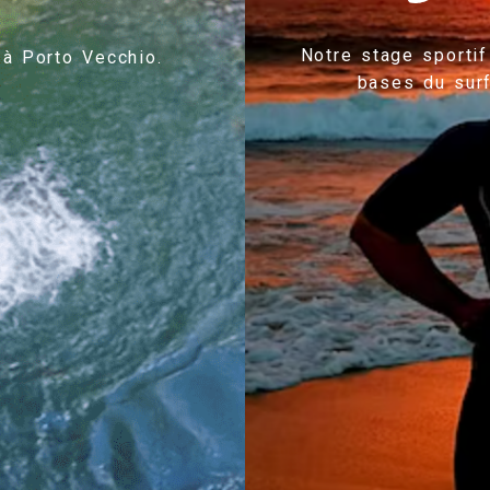
Notre stage sportif
 à Porto Vecchio.
bases du surf